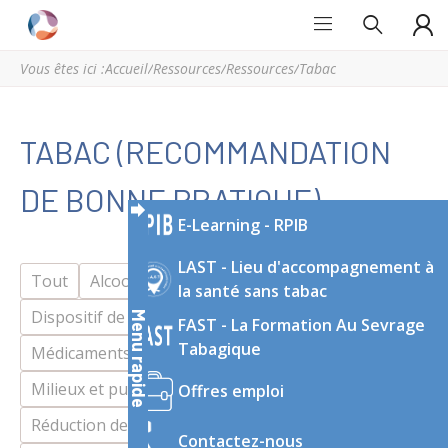
Grand
Espace
Est
régional
Vous êtes ici :
Accueil
/
Ressources
/
Ressources
/
Tabac
Addictions
de
ressources
et
TABAC (RECOMMANDATION
d’expertise
en
DE BONNE PRATIQUE)
addictologie
E-Learning - RPIB
du
Grand
LAST - Lieu d'accompagnement à
Est
Tout
Alcool
la santé sans tabac
Dispositif de soin, d’accompagnement
Menu rapide
FAST - La Formation Au Sevrage
Tabagique
Médicaments/Médicaments détournés
Milieux et publics
Prévention
Offres emploi
Réduction des risques et des dommages
Contactez-nous