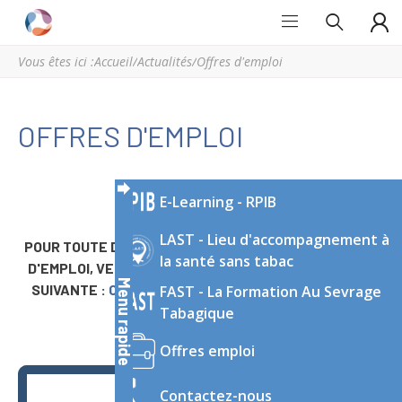
Grand
Espace
Est
régional
Vous êtes ici :
Accueil
/
Actualités
/
Offres d'emploi
Addictions
de
ressources
et
OFFRES D'EMPLOI
d’expertise
en
addictologie
E-Learning - RPIB
du
Grand
LAST - Lieu d'accompagnement à
POUR TOUTE DEMANDE DE PUBLICATION D'UNE OFFRE
Est
la santé sans tabac
D'EMPLOI, VEUILLEZ CONTACTER L'ADRESSE E-MAIL
Menu rapide
SUIVANTE :
CONTACT@GRANDESTADDICTIONS.ORG
FAST - La Formation Au Sevrage
Tabagique
Offres emploi
Contactez-nous