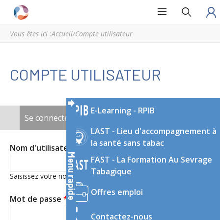
Grand
Espace
Est
régional
Vous êtes ici :
Accueil
/
Compte utilisateur
Addictions
de
ressources
et
COMPTE UTILISATEUR
d’expertise
en
addictologie
E-Learning - RPIB
du
ONGLETS
Se connecter
(onglet actif)
Demander un nouveau mot de passe
Grand
LAST - Lieu d'accompagnement à
PRINCIPAUX
Est
la santé sans tabac
Nom d'utilisateur
*
Menu rapide
FAST - La Formation Au Sevrage
Tabagique
Saisissez votre nom d'utilisateur pour Grand Est Addictions.
Offres emploi
Mot de passe
*
Contactez-nous