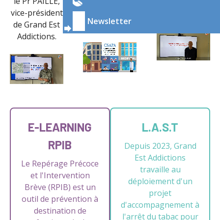
le Pr PAILLE,
prévention
de Grand Est
vice-président
en
Addictions.
Newsletter
de Grand Est
addictologie.
Addictions.
E-LEARNING
L.A.S.T
RPIB
Depuis 2023, Grand
Est Addictions
Le Repérage Précoce
travaille au
et l'Intervention
déploiement d'un
Brève (RPIB) est un
projet
outil de prévention à
d'accompagnement à
destination de
l'arrêt du tabac pour