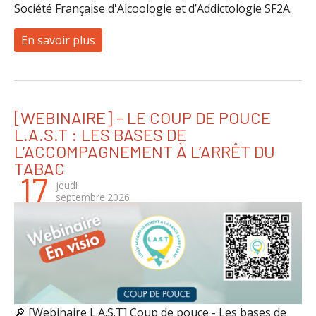
Société Française d'Alcoologie et d’Addictologie SF2A.
En savoir plus
à propos de [WEBINAIRES] - Deux rendez-v
[WEBINAIRE] - LE COUP DE POUCE
L.A.S.T : LES BASES DE
L’ACCOMPAGNEMENT À L’ARRÊT DU
TABAC
17
jeudi
septembre
2026
🔎 [Webinaire L.A.S.T] Coup de pouce - Les bases de