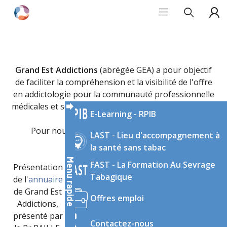
Espace
GRAND
régional
de
EST
ressources
et
ADDICTIONS
Grand Est Addictions
(abrégée GEA) a pour objectif
d’expertise
de faciliter la compréhension et la visibilité de l'offre
en
en addictologie pour la communauté professionnelle
addictologie
médicales et sociales non spécialisées en addictologie.
E-Learning - RPIB
du
Grand
Pour nous découvrir :
QUI SOMMES-NOUS ?
LAST - Lieu d'accompagnement à
Est
la santé sans tabac
Menu rapide
FAST - La Formation Au Sevrage
Présentation
Présentation
Les parcours
Tabagique
de l'
annuaire
d'un Centre
de soins,
de Grand Est
de soins,
présenté par
Offres emploi
Addictions,
d'accompagne
le Pr PAILLE,
présenté par
ment et de
vice-président
Contactez-nous