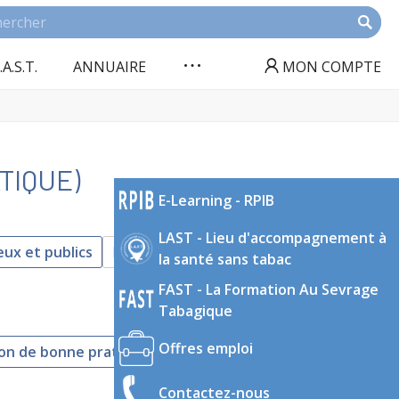
.A.S.T.
ANNUAIRE
MON COMPTE
TIQUE)
E-Learning - RPIB
LAST - Lieu d'accompagnement à
eux et publics
Prévention
la santé sans tabac
FAST - La Formation Au Sevrage
Tabagique
Offres emploi
n de bonne pratique
Synthèse
Vidéo
Contactez-nous