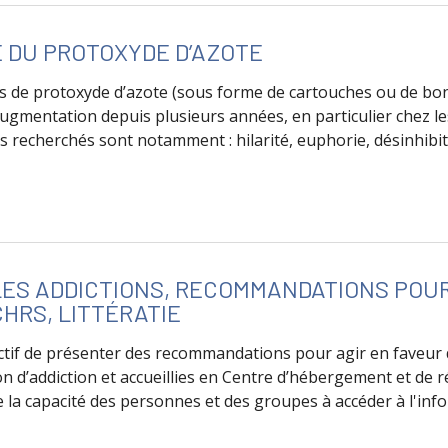
 DU PROTOXYDE D’AZOTE
us de protoxyde d’azote (sous forme de cartouches ou de bo
ugmentation depuis plusieurs années, en particulier chez les 
 recherchés sont notamment : hilarité, euphorie, désinhibiti
de Usage détourné du protoxyde d’azote
 LES ADDICTIONS, RECOMMANDATIONS POU
CHRS, LITTÉRATIE
tif de présenter des recommandations pour agir en faveur d
n d’addiction et accueillies en Centre d’hébergement et de r
e la capacité des personnes et des groupes à accéder à l'info