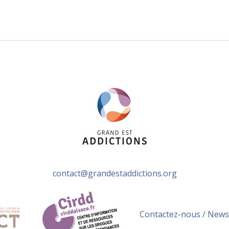
e Littér’agir sur les addictions, Recommandations pour agir 
contact@grandestaddictions.org
Contactez-nous / News