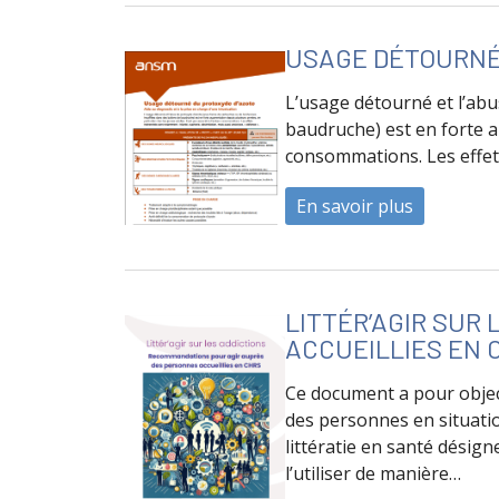
USAGE DÉTOURNÉ
L’usage détourné et l’ab
baudruche) est en forte a
consommations. Les effets
En savoir plus
à propos 
LITTÉR’AGIR SUR
ACCUEILLIES EN 
Ce document a pour objec
des personnes en situatio
littératie en santé désign
l’utiliser de manière…