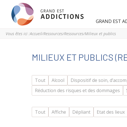
Grand
Espace
GRAND EST A
Est
régional
Addictions
de
Vous êtes ici :
Accueil
/
Ressources
/
Ressources
/
Milieux et publics
ressources
et
d’expertise
MILIEUX ET PUBLICS (
en
addictologie
du
Grand
Tout
Alcool
Dispositif de soin, d’acc
Est
Réduction des risques et des dommages
Tout
Affiche
Dépliant
Etat des lieux