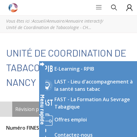
Grand
Espace
Est
régional
Vous êtes ici :
Accueil
/
Annuaire
/
Annuaire interactif
/
Addictions
de
Unité de Coordination de Tabacologie - CHRU de Nancy
ressources
et
d’expertise
UNITÉ DE COORDINATION DE
en
addictologie
TABACOLOGIE - CHRU DE
E-Learning - RPIB
du
Grand
NANCY
LAST - Lieu d'accompagnement à
Est
la santé sans tabac
Menu rapide
FAST - La Formation Au Sevrage
ONGLETS
Tabagique
Révision publiée
(onglet actif)
Nouveau brouillon
PRINCIPAUX
Offres emploi
Numéro FINESS
540023264
Contactez-nous