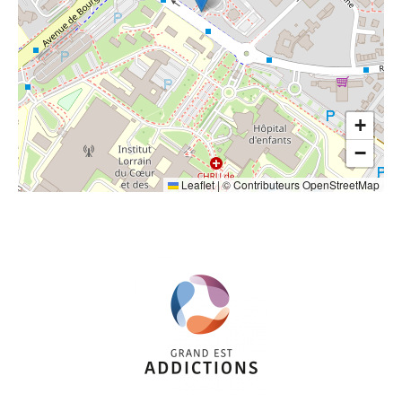
+
−
Leaflet
|
©
Contributeurs OpenStreetMap