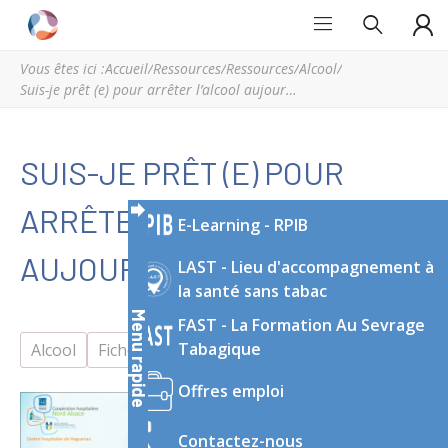
Grand
Espace
Est
régional
Vous êtes ici :
Accueil
/
Ressources
/
Ressources
/
Alcool
/
Addictions
de
Suis-je prêt (e) pour arrêter l’alcool aujourd’hui ?
ressources
et
d’expertise
SUIS-JE PRÊT (E) POUR
en
addictologie
ARRÊTER L’ALCOOL
E-Learning - RPIB
du
Grand
AUJOURD’HUI ?
LAST - Lieu d'accompagnement à
Est
la santé sans tabac
Menu rapide
FAST - La Formation Au Sevrage
Tabagique
Alcool
Fiche outil
Offres emploi
Contactez-nous