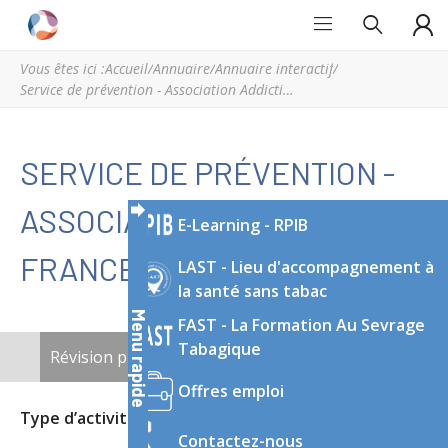
Grand
Espace
Est
régional
Vous êtes ici :
Accueil
/
Annuaire
/
Annuaire interactif
/
Addictions
de
Service de prévention - Association Addictions France
ressources
et
d’expertise
SERVICE DE PRÉVENTION -
en
addictologie
ASSOCIATION ADDICTIONS
E-Learning - RPIB
du
Grand
FRANCE
LAST - Lieu d'accompagnement à
Est
la santé sans tabac
Menu rapide
FAST - La Formation Au Sevrage
ONGLETS
Tabagique
Révision publiée
(onglet actif)
Nouveau brouillon
PRINCIPAUX
Offres emploi
Type d’activité
Structure de prévention
Contactez-nous