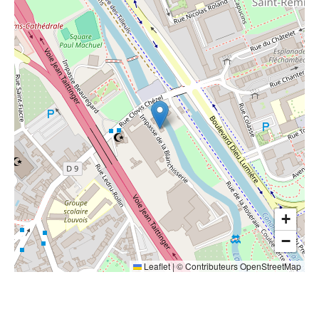
+
−
Leaflet
|
©
Contributeurs OpenStreetMap