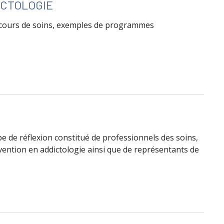
ICTOLOGIE
arcours de soins, exemples de programmes
L DE JOUR EN ADDICTOLOGIE
 de réflexion constitué de professionnels des soins,
évention en addictologie ainsi que de représentants de
c Naloxone