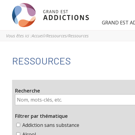
Grand
Espace
GRAND EST A
Est
régional
Addictions
de
Vous êtes ici :
Accueil
/
Ressources
/
Ressources
ressources
et
d’expertise
RESSOURCES
en
addictologie
du
Grand
Recherche
Est
Filtrer par thématique
Addiction sans substance
Alcool