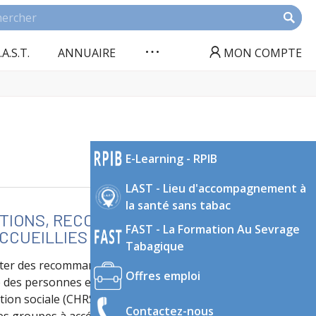
.A.S.T.
ANNUAIRE
MON COMPTE
E-Learning - RPIB
LAST - Lieu d'accompagnement à
la santé sans tabac
ICTIONS, RECOMMANDATIONS POUR AGIR
FAST - La Formation Au Sevrage
CUEILLIES EN CHRS, LITTÉRATIE
Tabagique
nter des recommandations pour agir en faveur du
Offres emploi
 des personnes en situation d’addiction et accueillies
on sociale (CHRS). Le concept de littératie en santé
Contactez-nous