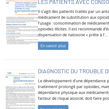
LES PATIENTS AVEC CONSO
Il s’agit des patients traités par un a
médicament de substitution aux opioïde
l’usage : consommation de médicament
opioïdes illicites. Il est recommandé d’
dispensation de naloxone « prête à l’…
En savoir plus
à propos de Traitement
DIAGNOSTIC DU TROUBLE DE
Le développement d’une dépendance ph
traitement prolongé par opioïdes, mai
dépendance physique aux médicaments o
facteur de risque associé, doit faire p