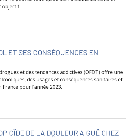
 objectif…
 le recours aux pairs-aidants
OL ET SES CONSÉQUENCES EN
s drogues et des tendances addictives (OFDT) offre une
 alcooliques, des usages et conséquences sanitaires et
n France pour l’année 2023.
OMMATION D’ALCOOL ET SES CONSÉQUENCES EN FRANCE E
PIOÏDE DE LA DOULEUR AIGUË CHEZ