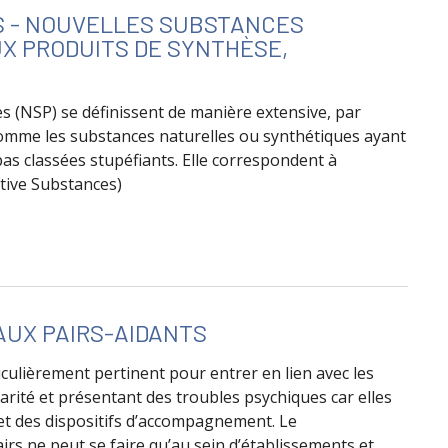
S - NOUVELLES SUBSTANCES
X PRODUITS DE SYNTHÈSE,
 (NSP) se définissent de manière extensive, par
comme les substances naturelles ou synthétiques ayant
 pas classées stupéfiants. Elle correspondent à
tive Substances)
NPS Psychoactifs - NOUVELLES SUBSTANCES PSYCHOACTI
AUX PAIRS-AIDANTS
iculièrement pertinent pour entrer en lien avec les
rité et présentant des troubles psychiques car elles
et des dispositifs d’accompagnement. Le
rs ne peut se faire qu’au sein d’établissements et