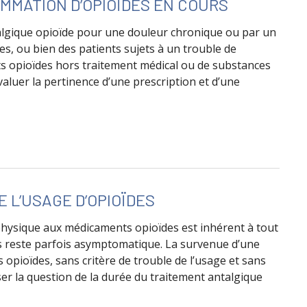
MMATION D’OPIOÏDES EN COURS
ntalgique opioïde pour une douleur chronique ou par un
s, ou bien des patients sujets à un trouble de
s opioïdes hors traitement médical ou de substances
évaluer la pertinence d’une prescription et d’une
 antalgique opioïde de la douleur aiguë chez les patients a
 L’USAGE D’OPIOÏDES
ysique aux médicaments opioïdes est inhérent à tout
s reste parfois asymptomatique. La survenue d’une
pioïdes, sans critère de trouble de l’usage et sans
oser la question de la durée du traitement antalgique