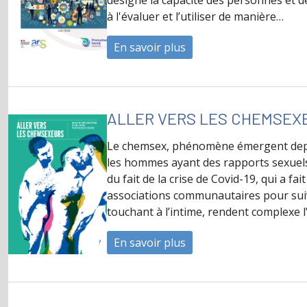
désigne la capacité des personnes et d
à l'évaluer et l’utiliser de manière…
En savoir plus
à propos de Littér’agir
ALLER VERS LES CHEMSEX
Le chemsex, phénomène émergent depu
les hommes ayant des rapports sexuels
du fait de la crise de Covid-19, qui a f
associations communautaires pour suiv
touchant à l’intime, rendent complexe l
En savoir plus
à propos de ALLER VE