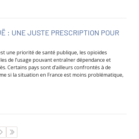
du trouble de l’usage d’opioïdes
UË : UNE JUSTE PRESCRIPTION POUR
st une priorité de santé publique, les opioïdes
ubles de l’usage pouvant entraîner dépendance et
s. Certains pays sont d’ailleurs confrontés à de
ême si la situation en France est moins problématique,
 douleur aiguë : une juste prescription pour un bon usage