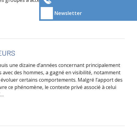
es groupes à accéder à l'information, à la comprendre,
Newsletter
 sur les addictions, Recommandations pour agir auprès des pe
EURS
is une dizaine d’années concernant principalement
 avec des hommes, a gagné en visibilité, notamment
ait évoluer certains comportements. Malgré l’apport des
re ce phénomène, le contexte privé associé à celui
’…
RS LES CHEMSEXEURS