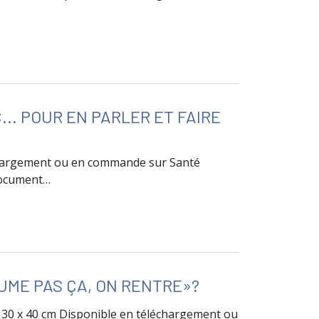
... POUR EN PARLER ET FAIRE
échargement ou en commande sur Santé
document…
 parler et faire le point, c'est ici.
«FUME PAS ÇA, ON RENTRE»?
: 30 x 40 cm Disponible en téléchargement ou