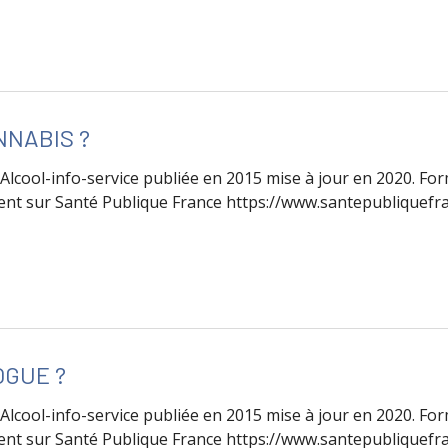
e Affiche de promotion à l’utilisation de la naloxone
NNABIS ?
'Alcool-info-service publiée en 2015 mise à jour en 2020. F
t sur Santé Publique France https://www.santepubliquefra
de Problème de cannabis ?
OGUE ?
'Alcool-info-service publiée en 2015 mise à jour en 2020. F
t sur Santé Publique France https://www.santepubliquefra