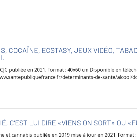
de Problème de drogue ?
, COCAÏNE, ECSTASY, JEUX VIDÉO, TABAC
I.
 CJC publiée en 2021. Format : 40x60 cm Disponible en tél
www.santepubliquefrance.fr/determinants-de-sante/alcool/
 Alcool, cannabis, cocaïne, ecstasy, jeux vidéo, tabac... Pour en
IÉ, C’EST LUI DIRE «VIENS ON SORT» OU 
ne et cannabis publiée en 2019 mise à jour en 2021. Format 