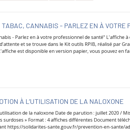
, TABAC, CANNABIS - PARLEZ EN À VOTRE
nnabis - Parlez en à votre professionnel de santé" L'affiche 
 d'attente et se trouve dans le Kit outils RPIB, réalisé par Gr
 L'affiche est disponible en version papier, vous pouvez en 
e Affiche "Alcool, tabac, cannabis - Parlez en à votre profes
OTION À L’UTILISATION DE LA NALOXONE
utilisation de la naloxone Date de parution : juillet 2020 / Mi
es surdoses » Format : 4 affiches différentes Document téléch
vant https://solidarites-sante.gouv.fr/prevention-en-sante/ad