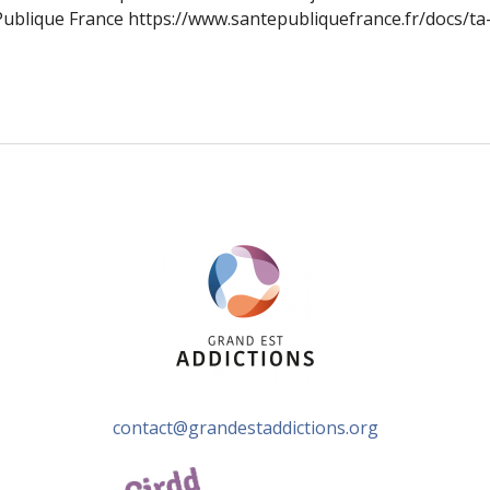
blique France https://www.santepubliquefrance.fr/docs/ta-p
e Ta preuve d’amitié, c’est lui dire «Viens on sort» ou «Fume
contact@grandestaddictions.org