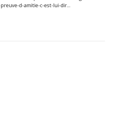
reuve-d-amitie-c-est-lui-dir…
 pas ça, on rentre»?