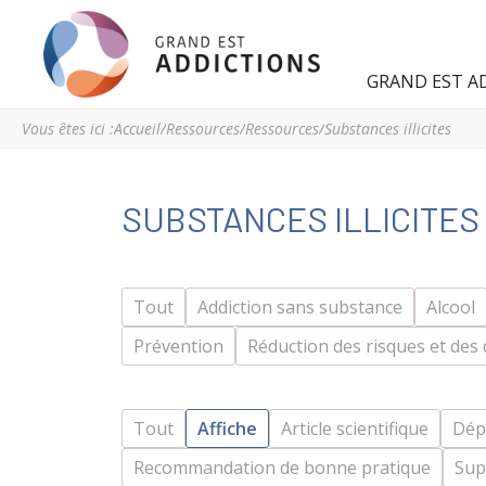
Grand
Espace
GRAND EST A
Est
régional
Addictions
de
Vous êtes ici :
Accueil
/
Ressources
/
Ressources
/
Substances illicites
ressources
et
d’expertise
SUBSTANCES ILLICITES 
en
addictologie
du
Grand
Tout
Addiction sans substance
Alcool
Est
Prévention
Réduction des risques et de
Tout
Affiche
Article scientifique
Dép
Recommandation de bonne pratique
Sup