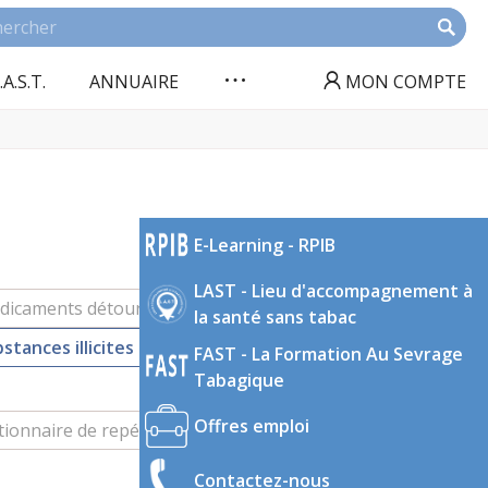
.A.S.T.
ANNUAIRE
MON COMPTE
E-Learning - RPIB
LAST - Lieu d'accompagnement à
dicaments détournés
Milieux et publics
la santé sans tabac
stances illicites
Tabac
FAST - La Formation Au Sevrage
Tabagique
Offres emploi
ionnaire de repérage
Rapport
Contactez-nous