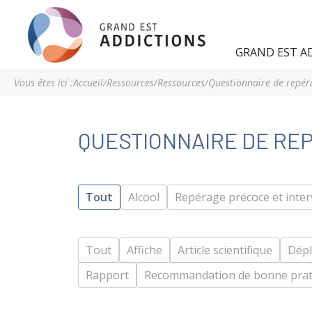
Grand
Espace
GRAND EST A
Est
régional
Addictions
de
Vous êtes ici :
Accueil
/
Ressources
/
Ressources
/
Questionnaire de repér
ressources
et
d’expertise
QUESTIONNAIRE DE RE
en
addictologie
du
Grand
Tout
Alcool
Repérage précoce et inter
Est
Tout
Affiche
Article scientifique
Dépl
Rapport
Recommandation de bonne prat