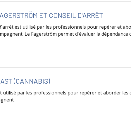
AGERSTRÖM ET CONSEIL D'ARRÊT
d'arrêt est utilisé par les professionnels pour repérer et 
compagnent. Le Fagerström permet d'évaluer la dépendance
de Questionnaire Fagerström et conseil d'arrêt
AST (CANNABIS)
t utilisé par les professionnels pour repérer et aborder le
agnent.
de Questionnaire CAST (Cannabis)