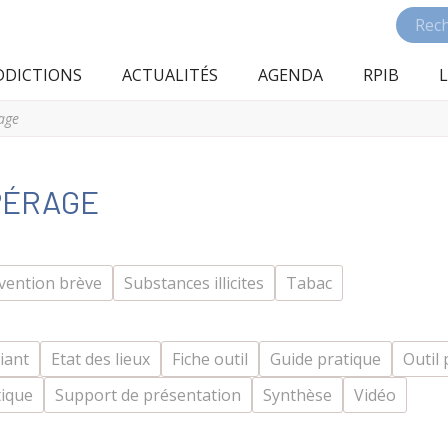
DDICTIONS
ACTUALITÉS
AGENDA
RPIB
L
age
PÉRAGE
vention brève
Substances illicites
Tabac
iant
Etat des lieux
Fiche outil
Guide pratique
Outil 
ique
Support de présentation
Synthèse
Vidéo