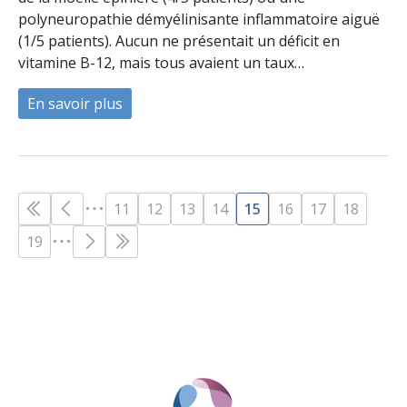
polyneuropathie démyélinisante inflammatoire aiguë
(1/5 patients). Aucun ne présentait un déficit en
vitamine B-12, mais tous avaient un taux…
En savoir plus
à propos de A rise in cases of nitrous oxi
PAGES
11
12
13
14
15
16
17
18
19