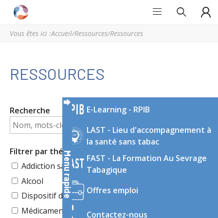
Grand
Espace
Est
régional
Vous êtes ici :
Accueil
/
Ressources
/
Ressources
Addictions
de
ressources
et
RESSOURCES
d’expertise
en
addictologie
E-Learning - RPIB
Recherche
du
Grand
LAST - Lieu d'accompagnement à
Est
la santé sans tabac
Filtrer par thématique
Menu rapide
FAST - La Formation Au Sevrage
Addiction sans substance
Tabagique
Alcool
Offres emploi
Dispositif de soin, d’accompagnement
Médicaments/Médicaments détournés
Contactez-nous