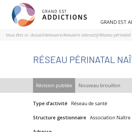
Grand
Espace
GRAND EST A
Est
régional
Addictions
de
Vous êtes ici :
Accueil
/
Annuaire
/
Annuaire interactif
/
Réseau périnatal 
ressources
et
d’expertise
RÉSEAU PÉRINATAL NAÎ
en
addictologie
du
Grand
ONGLETS
Révision publiée
(onglet actif)
Nouveau brouillon
Est
PRINCIPAUX
Type d’activité
Réseau de santé
Structure gestionnaire
Association Naître
Adresse