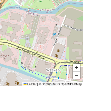
+
−
Leaflet
|
©
Contributeurs OpenStreetMap