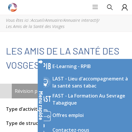
Grand
Espace
Est
régional
Vous êtes ici :
Accueil
/
Annuaire
/
Annuaire interactif
/
Addictions
de
Les Amis de la Santé des Vosges
ressources
et
d’expertise
LES AMIS DE LA SANTÉ DES
en
addictologie
VOSGES
E-Learning - RPIB
du
Grand
LAST - Lieu d'accompagnement à
Est
la santé sans tabac
ONGLETS
Révision publiée
(onglet actif)
Nouveau brouillon
Menu rapide
FAST - La Formation Au Sevrage
PRINCIPAUX
Tabagique
Type d’activité
Mouvement d’entraide
Offres emploi
Type de structure
Mouvement d’entraide
Contactez-nous