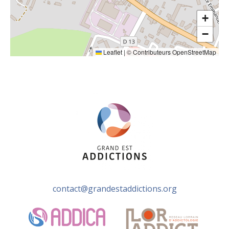
+
−
Leaflet
|
©
Contributeurs OpenStreetMap
contact@grandestaddictions.org