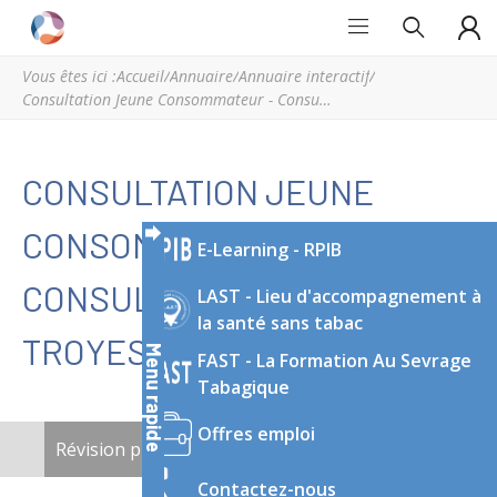
Grand
Espace
Est
régional
Vous êtes ici :
Accueil
/
Annuaire
/
Annuaire interactif
/
Addictions
de
Consultation Jeune Consommateur - Consultation avancée de Troyes
ressources
et
d’expertise
CONSULTATION JEUNE
en
addictologie
CONSOMMATEUR -
E-Learning - RPIB
du
Grand
CONSULTATION AVANCÉE DE
LAST - Lieu d'accompagnement à
Est
la santé sans tabac
TROYES
Menu rapide
FAST - La Formation Au Sevrage
Tabagique
Offres emploi
ONGLETS
Révision publiée
(onglet actif)
Nouveau brouillon
PRINCIPAUX
Contactez-nous