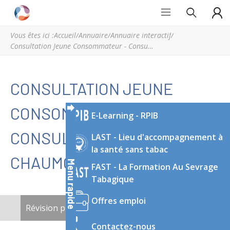
Grand
Espace
Est
régional
Vous êtes ici :
Accueil
/
Annuaire
/
Annuaire interactif
/
Addictions
de
Consultation Jeune Consommateur - Consultation avancée de Chaumont
ressources
et
d’expertise
CONSULTATION JEUNE
en
addictologie
CONSOMMATEUR -
E-Learning - RPIB
du
Grand
CONSULTATION AVANCÉE DE
LAST - Lieu d'accompagnement à
Est
la santé sans tabac
CHAUMONT
Menu rapide
FAST - La Formation Au Sevrage
Tabagique
Offres emploi
ONGLETS
Révision publiée
(onglet actif)
Nouveau brouillon
PRINCIPAUX
Contactez-nous