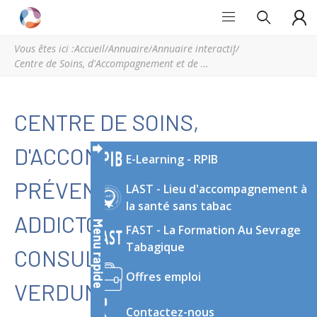
Grand
Espace
Est
régional
Vous êtes ici :
Accueil
/
Annuaire
/
Annuaire interactif
/
Addictions
de
Centre de Soins, d'Accompagnement et de Prévention en Addictologie - Consultation avancée de Verdun
ressources
et
d’expertise
CENTRE DE SOINS,
en
addictologie
D'ACCOMPAGNEMENT ET DE
E-Learning - RPIB
du
Grand
PRÉVENTION EN
LAST - Lieu d'accompagnement à
Est
la santé sans tabac
ADDICTOLOGIE -
Menu rapide
FAST - La Formation Au Sevrage
Tabagique
CONSULTATION AVANCÉE DE
Offres emploi
VERDUN
Contactez-nous