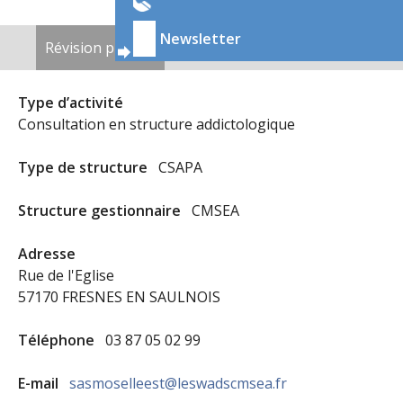
ONGLETS
Newsletter
Révision publiée
(onglet actif)
Nouveau brouillon
PRINCIPAUX
Type d’activité
Consultation en structure addictologique
Type de structure
CSAPA
Structure gestionnaire
CMSEA
Adresse
Rue de l'Eglise
57170 FRESNES EN SAULNOIS
Téléphone
03 87 05 02 99
E-mail
sasmoselleest@leswadscmsea.fr