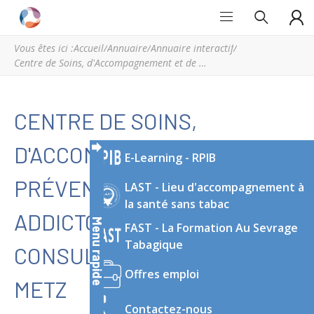
Grand
Espace
Est
régional
Vous êtes ici :
Accueil
/
Annuaire
/
Annuaire interactif
/
Addictions
de
Centre de Soins, d'Accompagnement et de Prévention en Addictologie - Consultation avancée de Metz
ressources
et
d’expertise
CENTRE DE SOINS,
en
addictologie
D'ACCOMPAGNEMENT ET DE
E-Learning - RPIB
du
Grand
PRÉVENTION EN
LAST - Lieu d'accompagnement à
Est
la santé sans tabac
ADDICTOLOGIE -
Menu rapide
FAST - La Formation Au Sevrage
Tabagique
CONSULTATION AVANCÉE DE
Offres emploi
METZ
Contactez-nous