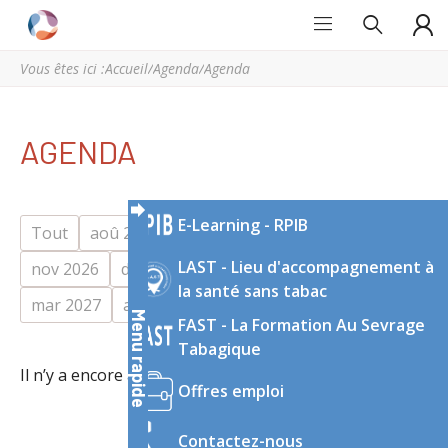
Grand
Espace
Est
régional
Vous êtes ici :
Accueil
/
Agenda
/
Agenda
Addictions
de
ressources
et
AGENDA
d’expertise
en
addictologie
E-Learning - RPIB
du
Tout
aoû 2026
sep 2026
oct 2026
Grand
LAST - Lieu d'accompagnement à
nov 2026
déc 2026
jan 2027
fév 2027
Est
la santé sans tabac
mar 2027
avr 2027
mai 2027
Menu rapide
FAST - La Formation Au Sevrage
Tabagique
Il n’y a encore aucun évènement à cette période.
Offres emploi
Contactez-nous