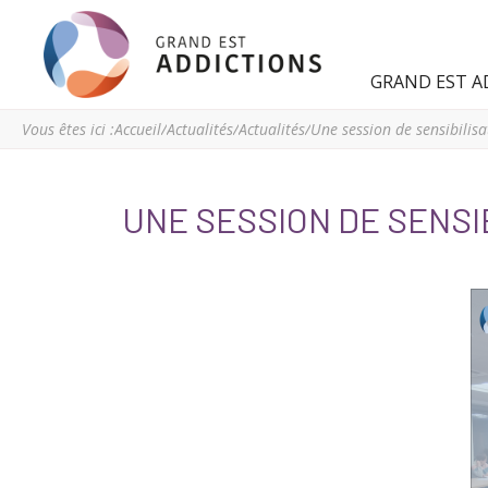
Grand
Espace
GRAND EST A
Est
régional
Addictions
de
Vous êtes ici :
Accueil
/
Actualités
/
Actualités
/
ressources
et
d’expertise
UNE SESSION DE SENS
en
addictologie
du
Grand
Est