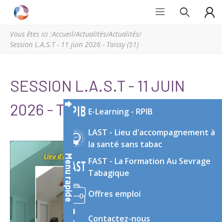
Grand
Espace
Est
régional
Vous êtes ici :
Accueil
/
Actualités
/
Actualités
/
Addictions
de
Session L.A.S.T - 11 juin 2026 - Taissy (51)
ressources
et
d’expertise
SESSION L.A.S.T - 11 JUIN
en
addictologie
2026 - TAISSY (51)
E-Learning - RPIB
du
Grand
LAST - Lieu d'accompagnement à
Est
la santé sans tabac
Menu rapide
FAST - La Formation Au Sevrage
Tabagique
Offres emploi
Contactez-nous