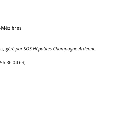
e-Mézières
Yoz, géré par SOS Hépatites Champagne-Ardenne.
6 36 04 63).