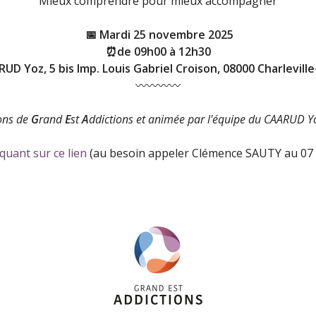
Mieux comprendre pour mieux accompagner
📅
Mardi 25 novembre 2025
⏰de 09h00 à 12h30
UD Yoz, 5 bis Imp. Louis Gabriel Croison, 08000 Charlevill
〰️〰️〰️〰️
ions de
G
rand
E
st
A
ddictions et animée par l'équipe du CAARUD 
iquant sur ce lien
(au besoin appeler Clémence SAUTY au 07 5