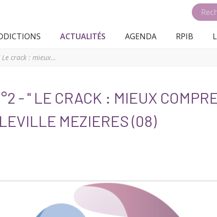
DDICTIONS
ACTUALITÉS
AGENDA
RPIB
L
Session d'échanges N°2 - " Le crack : mieux comprendre pour mieux accompagner " - CHARLEVILLE MEZIERES (08)
°2 - " LE CRACK : MIEUX COMP
LEVILLE MEZIERES (08)