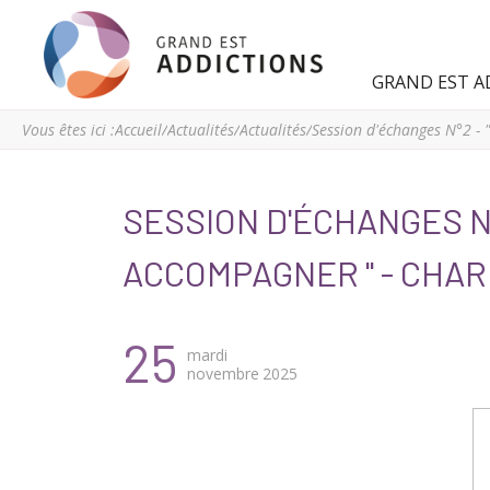
Grand
Espace
GRAND EST A
Est
régional
Addictions
de
Vous êtes ici :
Accueil
/
Actualités
/
Actualités
/
ressources
et
d’expertise
SESSION D'ÉCHANGES N
en
addictologie
ACCOMPAGNER " - CHAR
du
Grand
Est
25
mardi
novembre
2025