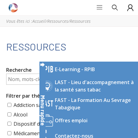
Grand
Espace
Est
régional
Vous êtes ici :
Accueil
/
Ressources
/
Ressources
Addictions
de
ressources
et
RESSOURCES
d’expertise
en
addictologie
E-Learning - RPIB
Recherche
du
Grand
LAST - Lieu d'accompagnement à
Est
la santé sans tabac
Filtrer par thématique
Menu rapide
FAST - La Formation Au Sevrage
Addiction sans substance
Tabagique
Alcool
Offres emploi
Dispositif de soin, d’accompagnement
Médicaments/Médicaments détournés
Contactez-nous