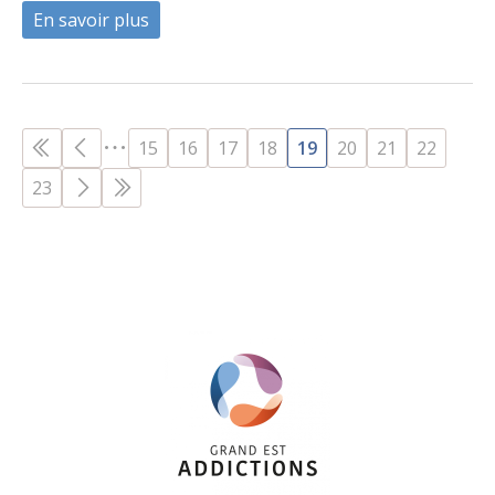
En savoir plus
à propos de Les CSAPA référents en milie
PAGES
15
16
17
18
19
20
21
22
23