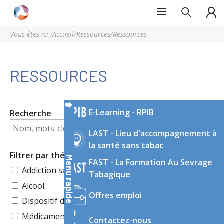
Grand
Espace
Est
régional
Vous êtes ici :
Accueil
/
Ressources
/
Ressources
Addictions
de
ressources
et
RESSOURCES
d’expertise
en
addictologie
E-Learning - RPIB
Recherche
du
Grand
LAST - Lieu d'accompagnement à
Est
la santé sans tabac
Filtrer par thématique
Menu rapide
FAST - La Formation Au Sevrage
Addiction sans substance
Tabagique
Alcool
Offres emploi
Dispositif de soin, d’accompagnement
Médicaments/Médicaments détournés
Contactez-nous