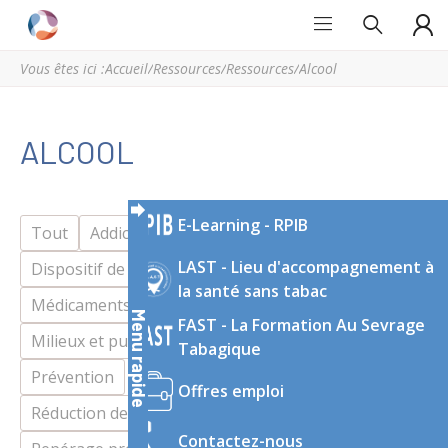
Grand
Espace
Est
régional
Vous êtes ici :
Accueil
/
Ressources
/
Ressources
/
Alcool
Addictions
de
ressources
et
ALCOOL
d’expertise
en
addictologie
E-Learning - RPIB
du
Tout
Addiction sans substance
Alcool
Grand
LAST - Lieu d'accompagnement à
Dispositif de soin, d’accompagnement
Est
la santé sans tabac
Médicaments/Médicaments détournés
Menu rapide
FAST - La Formation Au Sevrage
Milieux et publics
Politiques publiques
Tabagique
Prévention
Offres emploi
Réduction des risques et des dommages
Contactez-nous