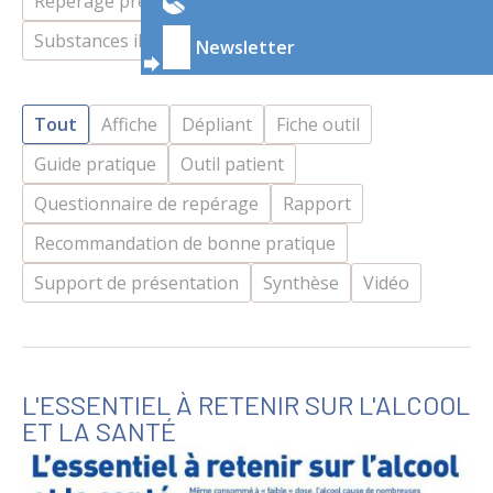
Repérage précoce et intervention brève
Substances illicites
Tabac
Newsletter
Tout
Affiche
Dépliant
Fiche outil
Guide pratique
Outil patient
Questionnaire de repérage
Rapport
Recommandation de bonne pratique
Support de présentation
Synthèse
Vidéo
L'ESSENTIEL À RETENIR SUR L'ALCOOL
ET LA SANTÉ