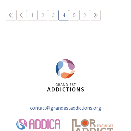
PAGES
1
2
3
4
5
contact@grandestaddictions.org