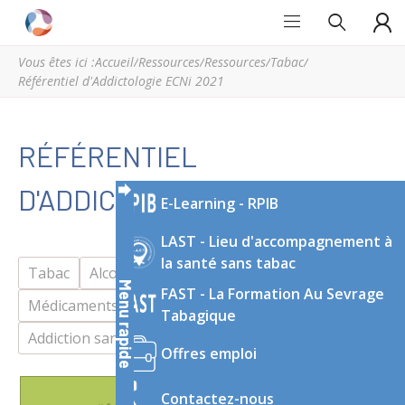
Grand
Espace
Est
régional
Vous êtes ici :
Accueil
/
Ressources
/
Ressources
/
Tabac
/
Addictions
de
Référentiel d'Addictologie ECNi 2021
ressources
et
d’expertise
RÉFÉRENTIEL
en
addictologie
D'ADDICTOLOGIE ECNI 2021
E-Learning - RPIB
du
Grand
LAST - Lieu d'accompagnement à
Est
la santé sans tabac
Tabac
Alcool
Substances illicites
Menu rapide
FAST - La Formation Au Sevrage
Médicaments/Médicaments détournés
Tabagique
Addiction sans substance
Guide pratique
Offres emploi
Contactez-nous