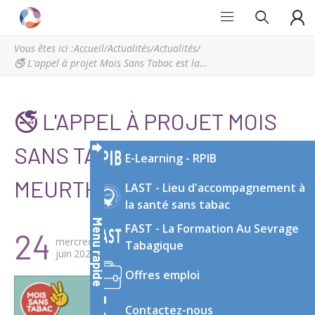
Grand
Espace
Est
régional
Vous êtes ici :
Accueil
/
Actualités
/
Actualités
/
Addictions
de
🚭 L'appel à projet Mois Sans Tabac est lancé en meurthe et moselle !
ressources
et
d’expertise
🚭 L'APPEL À PROJET MOIS
en
addictologie
SANS TABAC EST LANCÉ EN
E-Learning - RPIB
du
Grand
MEURTHE ET MOSELLE !
LAST - Lieu d'accompagnement à
Est
la santé sans tabac
Menu rapide
FAST - La Formation Au Sevrage
24
mercredi
Tabagique
juin
2026
Offres emploi
Contactez-nous