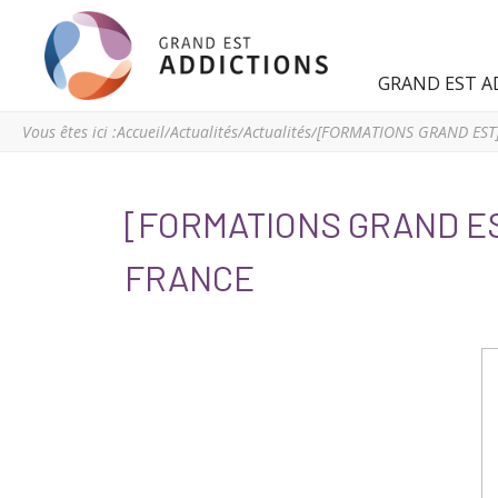
Grand
Espace
GRAND EST A
Est
régional
Addictions
de
Vous êtes ici :
Accueil
/
Actualités
/
Actualités
/
ressources
et
d’expertise
[FORMATIONS GRAND ES
en
addictologie
FRANCE
du
Grand
Est