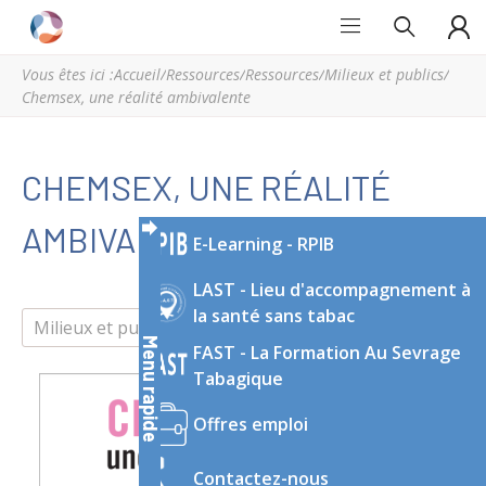
Grand
Espace
Est
régional
Vous êtes ici :
Accueil
/
Ressources
/
Ressources
/
Milieux et publics
/
Addictions
de
Chemsex, une réalité ambivalente
ressources
et
d’expertise
CHEMSEX, UNE RÉALITÉ
en
addictologie
AMBIVALENTE
E-Learning - RPIB
du
Grand
LAST - Lieu d'accompagnement à
Est
la santé sans tabac
Milieux et publics
Prévention
Etat des lieux
Menu rapide
FAST - La Formation Au Sevrage
Tabagique
Offres emploi
Contactez-nous