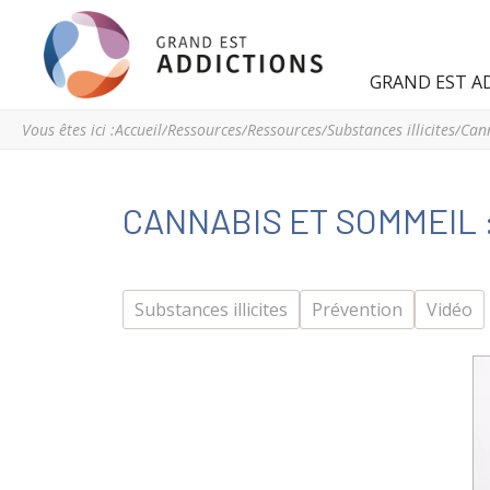
Grand
Espace
GRAND EST A
Est
régional
Addictions
de
Vous êtes ici :
Accueil
/
Ressources
/
Ressources
/
Substances illicites
/
Cann
ressources
et
d’expertise
CANNABIS ET SOMMEIL :
en
addictologie
du
Grand
Substances illicites
Prévention
Vidéo
Est